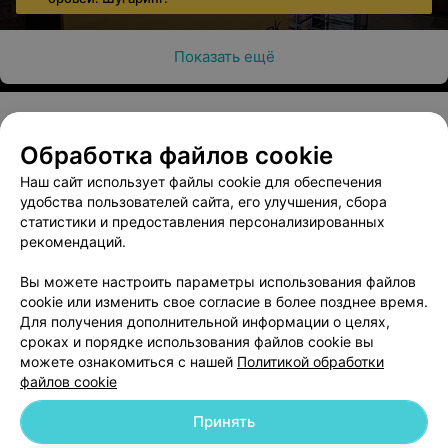
Показать ещё
Обработка файлов cookie
О проекте
Новости проекта
Размещение рекламы
Наш сайт использует файлы cookie для обеспечения
Медицинский маркетинг
Публичный договор
удобства пользователей сайта, его улучшения, сбора
Пользовательское соглашение
Способы оплаты
статистики и предоставления персонализированных
рекомендаций.
Вакансии
Партнеры
Написать руководителю 103.by
Вы можете настроить параметры использования файлов
cookie или изменить свое согласие в более позднее время.
Написать в поддержку
Для получения дополнительной информации о целях,
Персональные настройки cookie
сроках и порядке использования файлов cookie вы
Обработка персональных данных
можете ознакомиться с нашей
Политикой обработки
файлов cookie
Принять