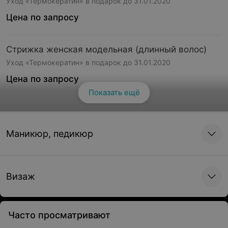
Уход «Термокератин» в подарок до 31.01.2020
Цена по запросу
Стрижка женская модельная (длинный волос)
Уход «Термокератин» в подарок до 31.01.2020
Цена по запросу
Показать ещё
Смотреть все
Стрижка женская модельная (очень длинный
волос)
Маникюр, педикюр
Уход «Термокератин» в подарок до 31.01.2020
Цена по запросу
Визаж
Стрижка челки
Цена по запросу
Часто просматривают