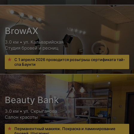
BrowAX
3.0 км • ул. Кальварийская
Студия бровей и ресниц
С 1 апреля 2026 проводится розыгрыш сертификата тай-
спа Баунти
Beauty Bank
3.0 км • ул. Скрыганова
Салон красоты
Перманентный макияж. Покраска и ламинирование
бровей. Шугаринг.