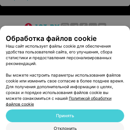
О проекте
Новости проекта
Размещение рекламы
Обработка файлов cookie
Медицинский маркетинг
Публичный договор
Наш сайт использует файлы cookie для обеспечения
удобства пользователей сайта, его улучшения, сбора
Пользовательское соглашение
Способы оплаты
статистики и предоставления персонализированных
Вакансии
Партнеры
рекомендаций.
Написать руководителю 103.by
Вы можете настроить параметры использования файлов
Написать в поддержку
cookie или изменить свое согласие в более позднее время.
Персональные настройки cookie
Для получения дополнительной информации о целях,
сроках и порядке использования файлов cookie вы
Обработка персональных данных
можете ознакомиться с нашей
Политикой обработки
файлов cookie
Принять
Отклонить