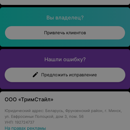
Вы владелец?
Привлечь клиентов
Нашли ошибку?
Предложить исправление
ООО «ТримСтайл»
Юридический адрес: Беларусь, Фрунзенский район, г. Минск,
ул. Евфросиньи Полоцкой, дом 3, пом. 56
УНП: 192724737
На правах рекламы